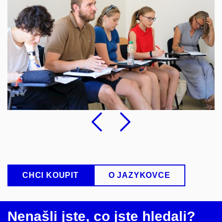
Předchozí
Následu
CHCI KOUPIT
O JAZYKOVCE
Nenašli jste, co jste hledali?