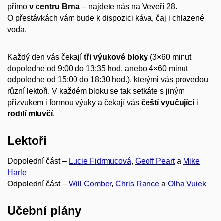
přímo
v centru Brna
– najdete nás na Veveří 28.
O přestávkách vám bude k dispozici káva, čaj i chlazené
voda.
Každý den vás čekají
tři výukové bloky
(3×60 minut
dopoledne od 9:00 do 13:35 hod. anebo 4×60 minut
odpoledne od 15:00 do 18:30 hod.), kterými vás provedou
různí lektoři. V každém bloku se tak setkáte s jiným
přízvukem i formou výuky a čekají vás
čeští vyučující
i
rodilí mluvčí
.
Lektoři
Dopolední část –
Lucie Fidrmucová
,
Geoff Peart
a
Mike
Harle
Odpolední část –
Will Comber
,
Chris Rance
a
Olha Vuiek
Učební plány