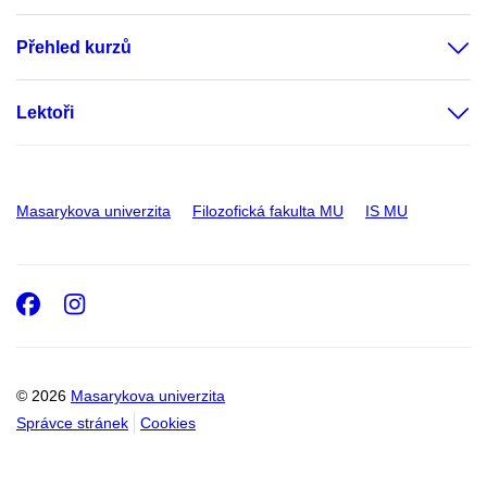
Přehled kurzů
Lektoři
Masarykova univerzita
Filozofická fakulta MU
IS MU
Facebook
Instagram
© 2026
Masarykova univerzita
Správce stránek
Cookies