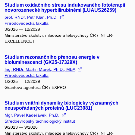
Studium oxidačního stresu indukovaného fototerapií
novorozenecké hyperbilirubinémi (LUAUS26259)
prof. RNDr. Petr Klán, Ph.D.
Přírodovědecká fakulta
3/2026 — 12/2029
Ministerstvo školství, mládeže a tělovýchovy ČR / INTER-
EXCELLENCE II
Studium rezonančního přenosu energie v
bioluminescenci (GX25-17329X)
Ing. RNDr. Martin Marek, Ph.D., MBA
Přírodovědecká fakulta
1/2025 — 12/2029
Grantová agentura ČR / EXPRO
Studium vnitřní dynamiky biologicky významných
neuspořádaných proteinů (LUC23081)
Mgr. Pavel Kadeřávek, Ph.D.
Středoevropský technologický institut
9/2023 — 9/2026
Ministerstvo školství, mládeže a tělovýchovy ČR / INTER-