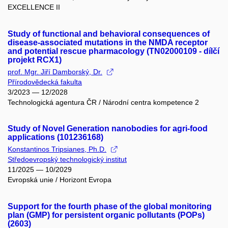
EXCELLENCE II
Study of functional and behavioral consequences of
disease-associated mutations in the NMDA receptor
and potential rescue pharmacology (TN02000109 - dílčí
projekt RCX1)
prof. Mgr. Jiří Damborský, Dr.
Přírodovědecká fakulta
3/2023 — 12/2028
Technologická agentura ČR / Národní centra kompetence 2
Study of Novel Generation nanobodies for agri-food
applications (101236168)
Konstantinos Tripsianes, Ph.D.
Středoevropský technologický institut
11/2025 — 10/2029
Evropská unie / Horizont Evropa
Support for the fourth phase of the global monitoring
plan (GMP) for persistent organic pollutants (POPs)
(2603)