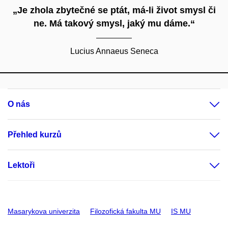
„Je zhola zbytečné se ptát, má-li život smysl či
ne. Má takový smysl, jaký mu dáme.“
Lucius Annaeus Seneca
O nás
Přehled kurzů
Lektoři
Masarykova univerzita
Filozofická fakulta MU
IS MU