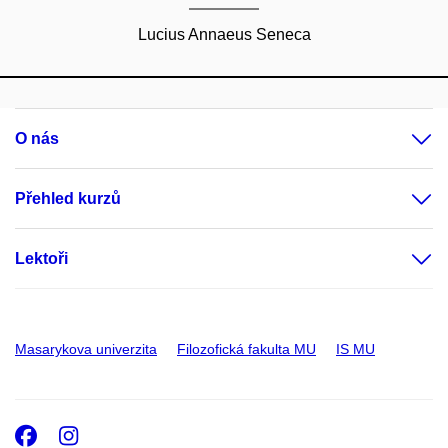
Lucius Annaeus Seneca
O nás
Přehled kurzů
Lektoři
Masarykova univerzita
Filozofická fakulta MU
IS MU
Facebook
Instagram