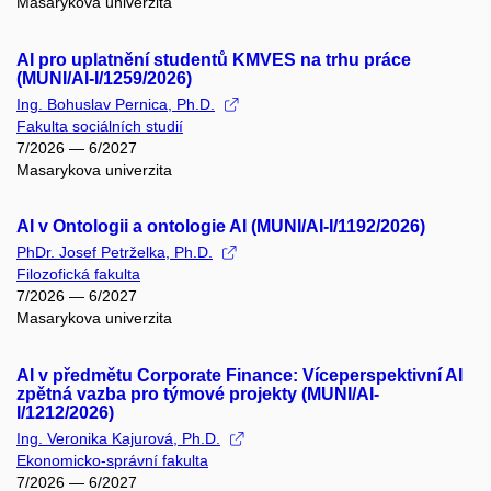
Masarykova univerzita
AI pro uplatnění studentů KMVES na trhu práce
(MUNI/AI-I/1259/2026)
Ing. Bohuslav Pernica, Ph.D.
Fakulta sociálních studií
7/2026 — 6/2027
Masarykova univerzita
AI v Ontologii a ontologie AI (MUNI/AI-I/1192/2026)
PhDr. Josef Petrželka, Ph.D.
Filozofická fakulta
7/2026 — 6/2027
Masarykova univerzita
AI v předmětu Corporate Finance: Víceperspektivní AI
zpětná vazba pro týmové projekty (MUNI/AI-
I/1212/2026)
Ing. Veronika Kajurová, Ph.D.
Ekonomicko-správní fakulta
7/2026 — 6/2027