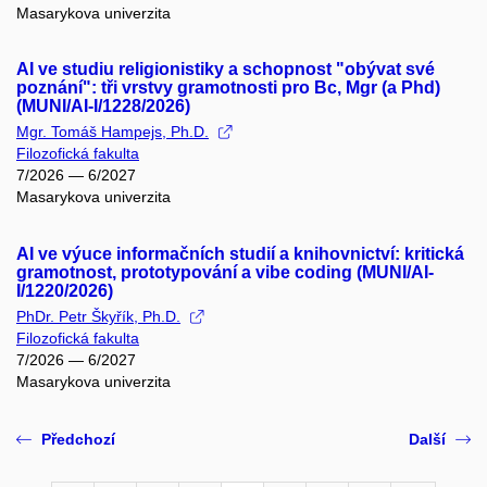
Masarykova univerzita
AI ve studiu religionistiky a schopnost "obývat své
poznání": tři vrstvy gramotnosti pro Bc, Mgr (a Phd)
(MUNI/AI-I/1228/2026)
Mgr. Tomáš Hampejs, Ph.D.
Filozofická fakulta
7/2026 — 6/2027
Masarykova univerzita
AI ve výuce informačních studií a knihovnictví: kritická
gramotnost, prototypování a vibe coding (MUNI/AI-
I/1220/2026)
PhDr. Petr Škyřík, Ph.D.
Filozofická fakulta
7/2026 — 6/2027
Masarykova univerzita
Předchozí
Další