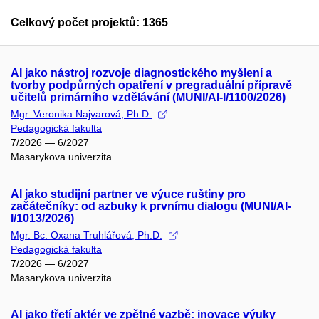
Celkový počet projektů: 1365
AI jako nástroj rozvoje diagnostického myšlení a
tvorby podpůrných opatření v pregraduální přípravě
učitelů primárního vzdělávání (MUNI/AI-I/1100/2026)
Mgr. Veronika Najvarová, Ph.D.
Pedagogická fakulta
7/2026 — 6/2027
Masarykova univerzita
AI jako studijní partner ve výuce ruštiny pro
začátečníky: od azbuky k prvnímu dialogu (MUNI/AI-
I/1013/2026)
Mgr. Bc. Oxana Truhlářová, Ph.D.
Pedagogická fakulta
7/2026 — 6/2027
Masarykova univerzita
AI jako třetí aktér ve zpětné vazbě: inovace výuky