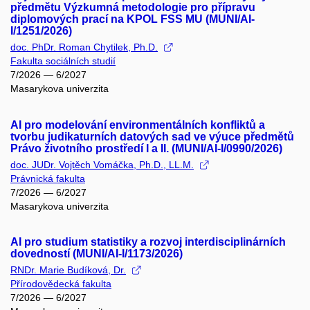
předmětu Výzkumná metodologie pro přípravu
diplomových prací na KPOL FSS MU (MUNI/AI-
I/1251/2026)
doc. PhDr. Roman Chytilek, Ph.D.
Fakulta sociálních studií
7/2026 — 6/2027
Masarykova univerzita
AI pro modelování environmentálních konfliktů a
tvorbu judikaturních datových sad ve výuce předmětů
Právo životního prostředí I a II. (MUNI/AI-I/0990/2026)
doc. JUDr. Vojtěch Vomáčka, Ph.D., LL.M.
Právnická fakulta
7/2026 — 6/2027
Masarykova univerzita
AI pro studium statistiky a rozvoj interdisciplinárních
dovedností (MUNI/AI-I/1173/2026)
RNDr. Marie Budíková, Dr.
Přírodovědecká fakulta
7/2026 — 6/2027