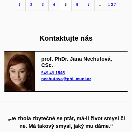
1
2
3
4
5
6
7
…
137
Kontaktujte nás
prof. PhDr. Jana Nechutová,
CSc.
549 49
1545
nechutova@phil.muni.cz
„Je zhola zbytečné se ptát, má-li život smysl či
ne. Má takový smysl, jaký mu dáme.“